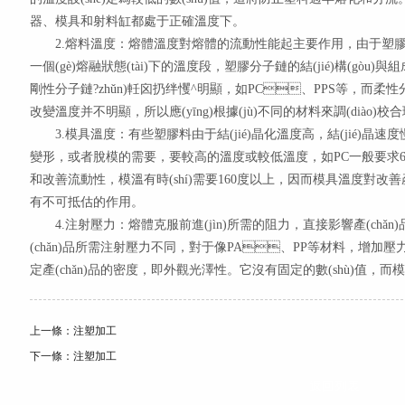
器、模具和射料缸都處于正確溫度下。
2.熔料溫度：熔體溫度對熔體的流動性能起主要作用，由于塑膠沒有具體的熔
一個(gè)熔融狀態(tài)下的溫度段，塑膠分子鏈的結(jié)構(gòu)
剛性分子鏈?zhǔn)軠囟扔绊戄^明顯，如PC、PPS等，而
改變溫度并不明顯，所以應(yīng)根據(jù)不同的材料來調(diào)校合
3.模具溫度：有些塑膠料由于結(jié)晶化溫度高，結(jié)晶速度慢
變形，或者脫模的需要，要較高的溫度或較低溫度，如PC一般要求60度
和改善流動性，模溫有時(shí)需要160度以上，因而模具溫度對改善產(ch
有不可抵估的作用。
4.注射壓力：熔體克服前進(jìn)所需的阻力，直接影響產(chǎn
(chǎn)品所需注射壓力不同，對于像PA、PP等材料，增加
定產(chǎn)品的密度，即外觀光澤性。它沒有固定的數(shù)值，而
上一條：注塑加工
下一條：注塑加工
返回列表