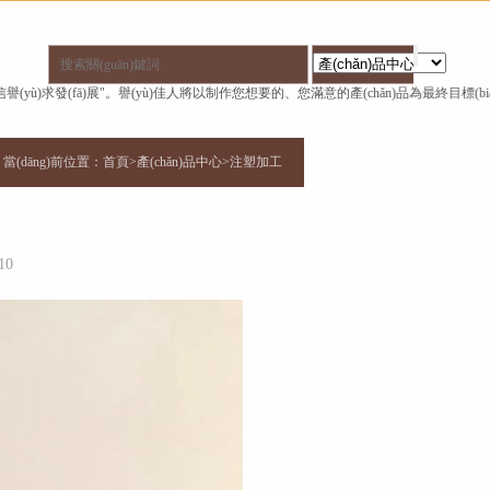
)展"。譽(yù)佳人將以制作您想要的、您滿意的產(chǎn)品為最終目標(biāo)，與您合作
當(dāng)前位置：
首頁
>
產(chǎn)品中心
>
注塑加工
10