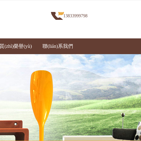
13833999798
(zhì)榮譽(yù)
聯(lián)系我們